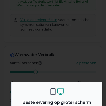
→ Activeer "Waterbatterij" bij Elektrische Boiler of
Warmtepompboiler hieronder.
Vul je energieprofiel in
voor automatische
synchronisatie van tarieven en
zonnestroom data.
Warmwater Verbruik
Aantal personen
3
personen
Meer informatie
Liters warm water per persoon per dag
50
liter
Meer informati
Berekening op basis van opwarming koud water (10°C)
Beste ervaring op groter scherm
naar boilertemperatuur (60°C).