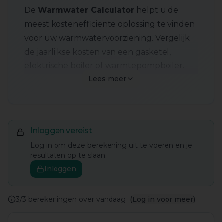
De
Warmwater Calculator
helpt u de
meest kostenefficiënte oplossing te vinden
voor uw warmwatervoorziening. Vergelijk
de jaarlijkse kosten van een gasketel,
elektrische boiler of warmtepompboiler.
Lees meer
Hoeveel warm water gebruikt u?
Volgens het CBS en Milieu Centraal
verbruikt een gemiddeld persoon dagelijks
Inloggen vereist
tussen de
30 en 60 liter warm water
(van
Log in om deze berekening uit te voeren en je
60°C). De standaardwaarde in deze
resultaten op te slaan.
calculator is 50 liter per persoon – een
Inloggen
realistisch gemiddelde voor Nederlandse
huishoudens. Het aantal personen in uw
3
/
3
berekeningen over vandaag
(Log in voor meer)
huishouden bepaalt zowel het totale
warmwaterverbruik als de benodigde