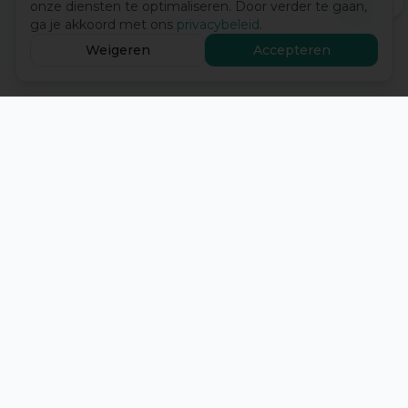
onze diensten te optimaliseren. Door verder te gaan,
ga je akkoord met ons
privacybeleid
.
Weigeren
Accepteren
Energie Insight
Onafhankelijk rekenwerk en datagestuurde inzichten
voor slimme energiekeuzes — afgestemd op de
Nederlandse markt.
Functies
Adviesmodules