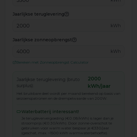
kWh
(standaard 200W), wordt dit gebruikt om
water te verwarmen. Dit voorkomt
Jaarlijkse teruglevering
Meer informatie
inefficiënt schakelen en maximaliseert de
kWh
benutting van gratis zonnestroom.
Jaarlijkse zonneopbrengst
Meer informatie
Wat u moet invullen:
kWh
Aantal personen in uw huishouden
Bereken met Zonneopbrengst Calculator
Gemiddeld warmwaterverbruik per
persoon per dag (standaard 50 liter)
2000
Jaarlijkse teruglevering (bruto
Actuele energieprijzen (gas en
surplus):
kWh/jaar
elektriciteit)
Het bruikbare deel wordt per maand berekend op basis van
seizoenspatronen en de drempelwaarde van
200
W.
Voor waterbatterij: jaarverbruik,
zonneopbrengst en teruglevering
Waterbatterij interessant!
Je terugleververgoeding (€
0.08
/kWh) is lager dan je
stroomprijs (€
0.30
/kWh). Door zonne-overschot te
gebruiken voor warm water bespaar je €
330
/jaar
(geschat, max. ~1500 kWh warmwaterbehoefte).