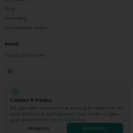
Blog
Aanleiding
Veelgestelde Vragen
Bedrijf
Contact & Over ons
ROOTS Innovation – dé startup hub in de regio Foodvalley
Cookies & Privacy
Wij gebruiken cookies om je ervaring te verbeteren en
onze diensten te optimaliseren. Door verder te gaan,
©
2026
Energie Insight. Alle rechten voorbehouden.
ga je akkoord met ons
privacybeleid
.
Build:
08-08-2026 12:28
•
bc2673f
•
Release info
Privacybeleid
Algemene voorwaarden
Weigeren
Accepteren