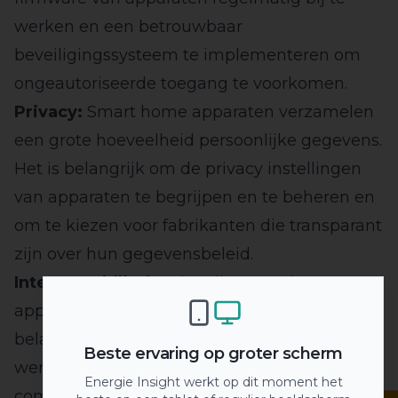
werken en een betrouwbaar
beveiligingssysteem te implementeren om
ongeautoriseerde toegang te voorkomen.
Privacy:
Smart home apparaten verzamelen
een grote hoeveelheid persoonlijke gegevens.
Het is belangrijk om de privacy instellingen
van apparaten te begrijpen en te beheren en
om te kiezen voor fabrikanten die transparant
zijn over hun gegevensbeleid.
Interoperabiliteit:
Niet alle smart home
apparaten zijn compatibel met elkaar. Het is
belangrijk om te kiezen voor apparaten die
Beste ervaring op groter scherm
werken met dezelfde protocollen of die
Energie Insight werkt op dit moment het
compatibel zijn met een centraal platform.